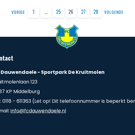
1
…
25
26
27
28
VORIGE
VOLGENDE
ntact
 Dauwendaele - Sportpark De Kruitmolen
uitmolenlaan 123
37 KP Middelburg
l: 0118 - 611363 (Let op! Dit telefoonnummer is beperkt be
mail:
info@fcdauwendaele.nl