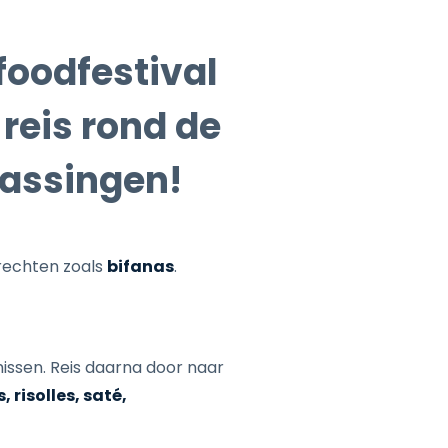
foodfestival
 reis rond de
rassingen!
erechten zoals
bifanas
.
issen. Reis daarna door naar
, risolles, saté,