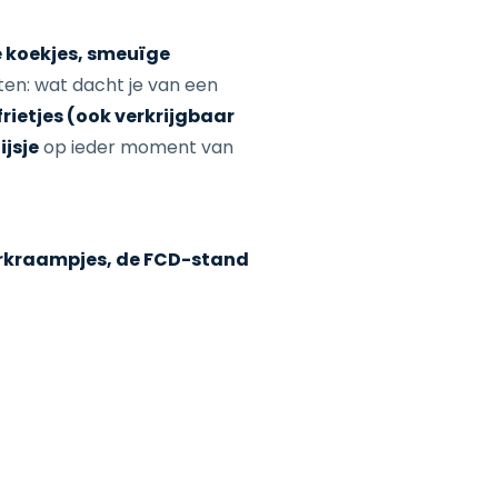
e koekjes, smeuïge
ten: wat dacht je van een
frietjes (ook verkrijgbaar
n
ijsje
op ieder moment van
urkraampjes, de FCD-stand