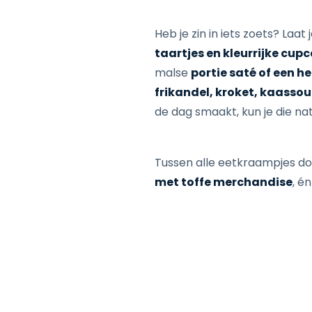
Heb je zin in iets zoets? Laa
taartjes en kleurrijke cup
malse
portie saté of een h
frikandel, kroket, kaassouf
de dag smaakt, kun je die natu
Tussen alle eetkraampjes doo
met toffe merchandise
, é