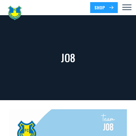
SHOP
JO8