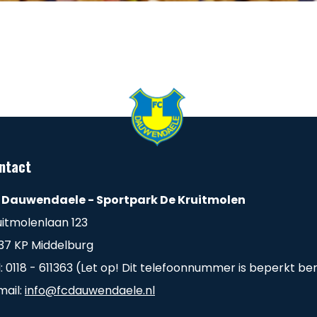
ntact
 Dauwendaele - Sportpark De Kruitmolen
uitmolenlaan 123
37 KP Middelburg
l: 0118 - 611363 (Let op! Dit telefoonnummer is beperkt be
mail:
info@fcdauwendaele.nl