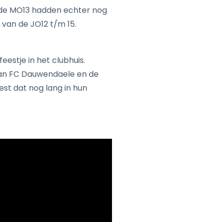
n de MO13 hadden echter nog
van de JO12 t/m 15.
estje in het clubhuis.
n van FC Dauwendaele en de
st dat nog lang in hun