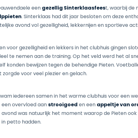
 Dauwendaele een
gezellig Sinterklaasfees
t, waarbij de
lppieten
. Sinterklaas had dit jaar besloten om deze enth
ijke avond vol gezelligheid, lekkernijen en sportieve acti
n voor gezelligheid en lekkers in het clubhuis gingen slot
el te nemen aan de training. Op het veld werd het al snel
zelf konden bewijzen tegen de behendige Pieten. Voetball
 zorgde voor veel plezier en gelach.
kwam iedereen samen in het warme clubhuis voor een wel
,
een overvloed aan
strooigoed
en een
appeltje van or
 avond was natuurlijk het moment waarop de Pieten ook
 in petto hadden.