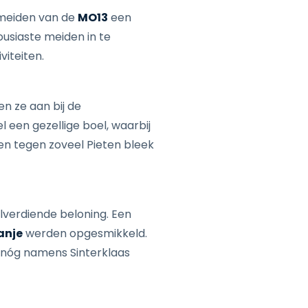
 meiden van de
MO13
een
ousiaste meiden in te
viteiten.
en ze aan bij de
 een gezellige boel, waarbij
en tegen zoveel Pieten bleek
verdiende beloning. Een
anje
werden opgesmikkeld.
 nóg namens Sinterklaas