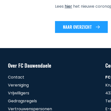
Lees
hier
het nieuwe coronapr
NAAR OVERZICHT
Over FC Dauwendaele
Co
Contact
FC
Vereniging
Kr
Vrijwilligers
43
Gedragsregels
Te
Vertrouwenspersonen
E-